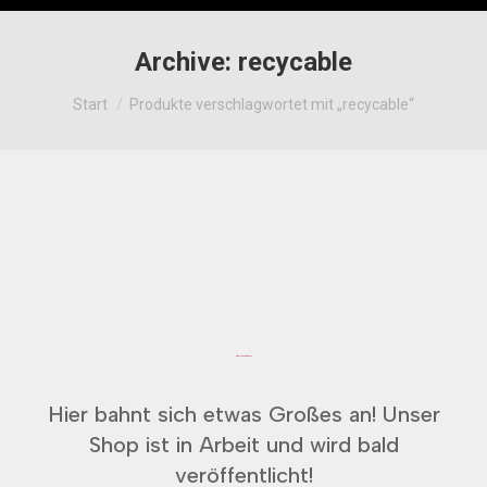
Archive:
recycable
Sie befinden sich hier:
Start
Produkte verschlagwortet mit „recycable“
Großes kündigt sich an
Hier bahnt sich etwas Großes an! Unser
Shop ist in Arbeit und wird bald
veröffentlicht!