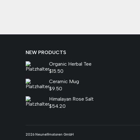
NEW PRODUCTS
Organic Herbal Tee
$
15.50
Ceramic Mug
$
9.50
Himalayan Rose Salt
$
54.20
2026 Neunelfmotoren GmbH