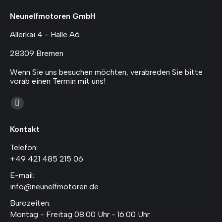
Neunelfmotoren GmbH
Allerkai 4 - Halle A6
28309 Bremen
Wenn Sie uns besuchen möchten, verabreden Sie bitte
vorab einen Termin mit uns!
Finden Sie uns auf:
Instagram
page
Kontakt
opens
in
Telefon:
+49 421 485 215 06
new
window
E-mail:
info@neunelfmotoren.de
Bürozeiten:
Montag - Freitag 08.00 Uhr - 16:00 Uhr