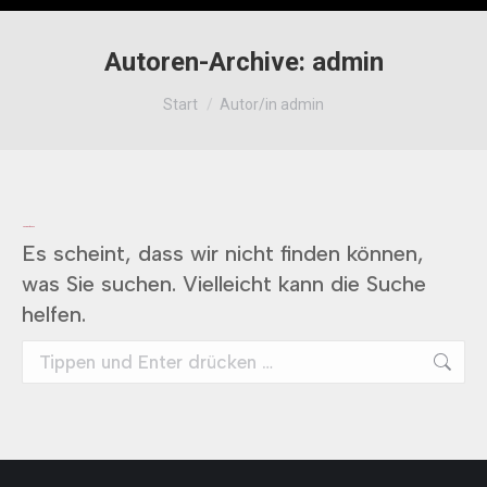
Autoren-Archive:
admin
Sie befinden sich hier:
Start
Autor/in admin
Nichts gefunden
Es scheint, dass wir nicht finden können,
was Sie suchen. Vielleicht kann die Suche
helfen.
Search: